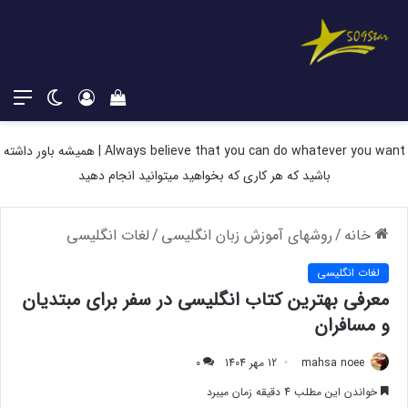
دیدن
ورود
تغییر
منو
سبد
پوسته
خرید
Always believe that you can do whatever you want | همیشه باور داشته
باشید که هر کاری که بخواهید میتوانید انجام دهید
خانه
/
روشهای آموزش زبان انگلیسی
/
لغات انگلیسی
لغات انگلیسی
معرفی بهترین کتاب انگلیسی در سفر برای مبتدیان
و مسافران
mahsa noee
12 مهر 1404
0
خواندن این مطلب 4 دقیقه زمان میبرد