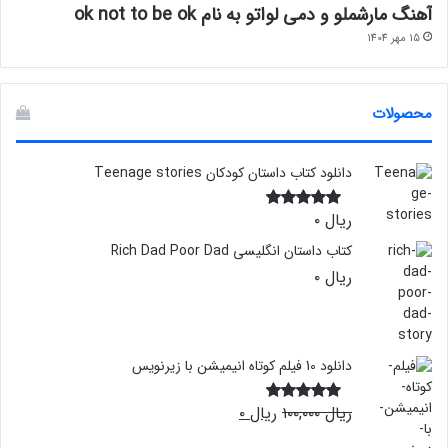
آهنگ مارشملو و دمی لواتو به نام ok not to be ok
15 مهر 1404
محصولات
دانلود کتاب داستان کودکان Teenage stories
ریال
۰
نمره
5.00
از 5
کتاب داستان انگلیسی Rich Dad Poor Dad
ریال
۰
دانلود 10 فیلم کوتاه انیمیشن با زیرنویس
قیمت
قیمت
ریال
۱۰۰,۰۰۰
ریال
۰
نمره
4.50
اصلی:
فعلی:
از 5