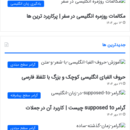
یادگیری زبان انگلیسی
مکالمات روزمره انگلیسی در سفر | پرکاربرد ترین ها
13 مهر 1404
جدیدترین ها
گرامر سطح مبتدی
حروف الفبای انگلیسی کوچک و بزرگ با تلفظ فارسی
29 مهر 1404
گرامر سطح پیشرفته
گرامر supposed to چیست | کاربرد آن در جملات
22 مهر 1404
گرامر سطح مبتدی