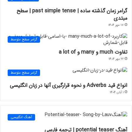
گرامر زمان گذشته ساده | past simple tense | سطح
مبتدی
17 مهر 1404
گرامر سطح متوسط
تفاوت much و many و a lot of
22 مهر 1404
گرامر سطح متوسط
انواع قید Adverbs و نحوه قرارگیری آنها در زبان انگلیسی
1 آبان 1404
آهنگ انگلیسی
آهنگ potential teaser | ترجمه فارسی