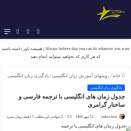
دیدن
ورود
تغییر
منو
سبد
پوسته
خرید
Always believe that you can do whatever you want | همیشه باور داشته باشید
که هر کاری که بخواهید میتوانید انجام دهید
خانه
/
روشهای آموزش زبان انگلیسی
/
یادگیری زبان انگلیسی
یادگیری زبان انگلیسی
جدول زمان های انگلیسی با ترجمه فارسی و
ساختار گرامری
mahsa noee
12 مهر 1404
0
خواندن این مطلب 5 دقیقه زمان میبرد