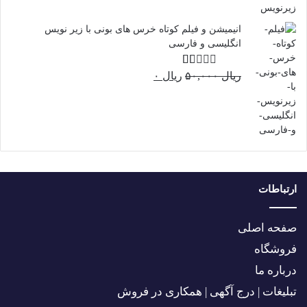
بود.
انیمیشن و فیلم کوتاه خرس های بونی با زیر نویس
انگلیسی و فارسی
قیمت
قیمت
ریال
۵۰,۰۰۰
نم
ریال
۰
ره
اصلی:
فعلی:
1.
ریال ۰.
ریال ۵۰,۰۰۰
00
بود.
از
5
ارتباطات
صفحه اصلی
فروشگاه
درباره ما
تبلیغات | درج آگهی | همکاری در فروش