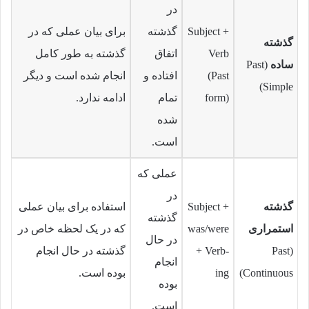
در
Subject +
گذشته
برای بیان عملی که در
گذشته
Verb
اتفاق
گذشته به طور کامل
ساده
(Past
(Past
افتاده و
انجام شده است و دیگر
Simple)
form)
تمام
ادامه ندارد.
شده
است.
عملی که
در
گذشته
Subject +
استفاده برای بیان عملی
گذشته
استمراری
was/were
که در یک لحظه خاص در
در حال
(Past
+ Verb-
گذشته در حال انجام
انجام
Continuous)
ing
بوده است.
بوده
است.