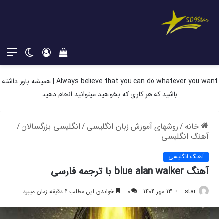
دیدن
ورود
تغییر
منو
سبد
پوسته
خرید
Always believe that you can do whatever you want | همیشه باور داشته
باشید که هر کاری که بخواهید میتوانید انجام دهید
خانه
/
روشهای آموزش زبان انگلیسی
/
انگلیسی بزرگسالان
/
آهنگ انگلیسی
آهنگ انگلیسی
آهنگ blue alan walker با ترجمه فارسی
star
13 مهر 1404
0
خواندن این مطلب 2 دقیقه زمان میبرد