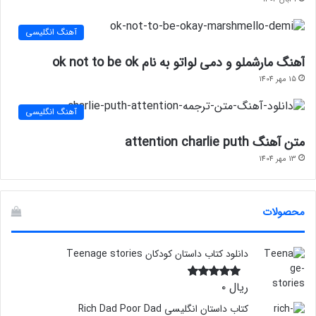
آهنگ انگلیسی
آهنگ مارشملو و دمی لواتو به نام ok not to be ok
15 مهر 1404
آهنگ انگلیسی
متن آهنگ attention charlie puth
13 مهر 1404
محصولات
دانلود کتاب داستان کودکان Teenage stories
ریال
۰
نمره
5.00
از 5
کتاب داستان انگلیسی Rich Dad Poor Dad