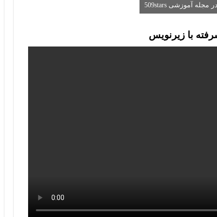
ه آموزشی 509stars
رفته با زیرنویس