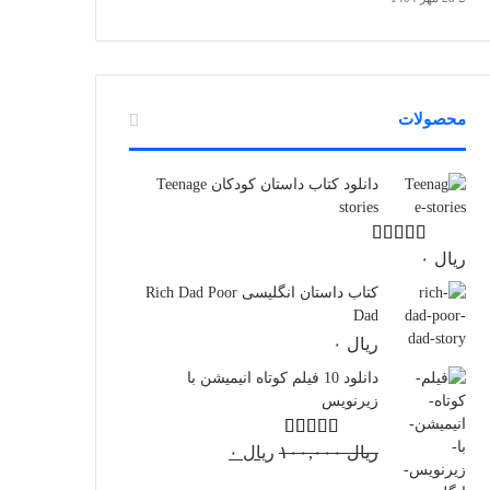
محصولات
دانلود کتاب داستان کودکان Teenage
stories
ریال
۰
نمره
5.00
از
5
کتاب داستان انگلیسی Rich Dad Poor
Dad
ریال
۰
دانلود 10 فیلم کوتاه انیمیشن با
زیرنویس
قیمت
قیمت
ریال
۱۰۰,۰۰۰
نمره
4.50
ریال
۰
از 5
اصلی:
فعلی: