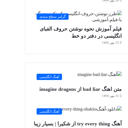
28 مهر 1404
گرامر سطح مبتدی
فیلم آموزش نحوه نوشتن حروف الفبای
انگلیسی در دفتر دو خط
13 مهر 1404
آهنگ انگلیسی
متن اهنگ bad liar از imagine dragons
15 مهر 1404
آهنگ انگلیسی
آهنگ try every thing از شکیرا | بسیار زیبا